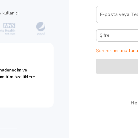
 kullanıcı
E-posta veya Tel
Şifre
Şifrenizi mi unuttun
lamadenedim ve
m tüm özelliklere
He