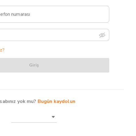
efon numarası
uz?
Giriş
sabınız yok mu?
Bugün kaydolun