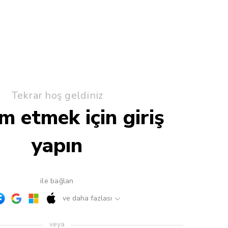
Tekrar hoş geldiniz
 etmek için giriş
yapın
ile bağlan
ve daha fazlası
veya