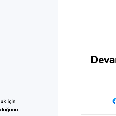
Devam
uk için
olduğunu